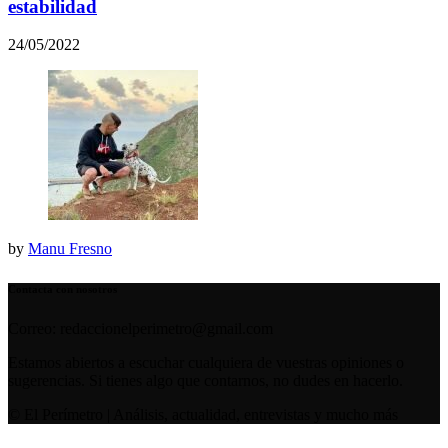
estabilidad
24/05/2022
by
Manu Fresno
Contacta con nosotros
Correo: redaccionelperimetro@gmail.com
Estamos abiertos a escuchar cualquiera de vuestras opiniones o
sugerencias. Si tienes algo que contarnos, no dudes en hacerlo.
© El Perímetro | Análisis, actualidad, entrevistas y mucho más