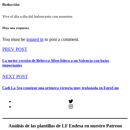
Redacción
Vive el día a día del baloncesto con nosotros.
Deja una respuesta
You must be
logged in
to post a comment.
Navegación
PREV POST
de
La mejor versión de Rebecca Allen lidera a un Valencia con bajas
entradas
importantes
NEXT POST
Cadí La Seu consigue una primera victoria muy trabajada en EuroCup
Twitter
Instagram
Análisis de las plantillas de LF Endesa en nuestro Patreon