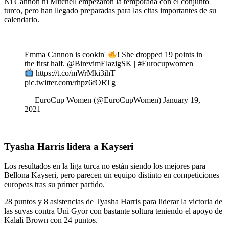
Ni Cannon ni Mitchell empezaron la temporada con el conjunto
turco, pero han llegado preparadas para las citas importantes de su
calendario.
Emma Cannon is cookin'
! She dropped 19 points in
the first half. @BirevimElazigSK | #Eurocupwomen
https://t.co/mWrMki3ihT
pic.twitter.com/rhpz6fORTg
— EuroCup Women (@EuroCupWomen) January 19,
2021
Tyasha Harris lidera a Kayseri
Los resultados en la liga turca no están siendo los mejores para
Bellona Kayseri, pero parecen un equipo distinto en competiciones
europeas tras su primer partido.
28 puntos y 8 asistencias de Tyasha Harris para liderar la victoria de
las suyas contra Uni Gyor con bastante soltura teniendo el apoyo de
Kalali Brown con 24 puntos.