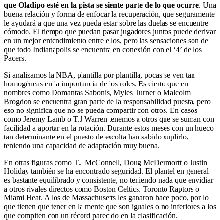
que Oladipo esté en la pista se siente parte de lo que ocurre
. Una
buena relación y forma de enfocar la recuperación, que seguramente
le ayudará a que una vez pueda estar sobre las duelas se encuentre
cómodo. El tiempo que puedan pasar jugadores juntos puede derivar
en un mejor entendimiento entre ellos, pero las sensaciones son de
que todo Indianapolis se encuentra en conexión con el ‘4’ de los
Pacers.
Si analizamos la NBA, plantilla por plantilla, pocas se ven tan
homogéneas en la importancia de los roles. Es cierto que en
nombres como Domantas Sabonis, Myles Turner o Malcolm
Brogdon se encuentra gran parte de la responsabilidad puesta, pero
eso no significa que no se pueda compartir con otros. En casos
como Jeremy Lamb o T.J Warren tenemos a otros que se suman con
facilidad a aportar en la rotación. Durante estos meses con un hueco
tan determinante en el puesto de escolta han sabido suplirlo,
teniendo una capacidad de adaptación muy buena.
En otras figuras como T.J McConnell, Doug McDermortt o Justin
Holiday también se ha encontrado seguridad. El plantel en general
es bastante equilibrado y consistente, no teniendo nada que envidiar
a otros rivales directos como Boston Celtics, Toronto Raptors o
Miami Heat. A los de Massachusetts les ganaron hace poco, por lo
que tienen que tener en la mente que son iguales o no inferiores a los
que compiten con un récord parecido en la clasificación.