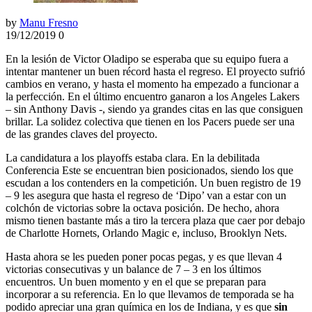
by
Manu Fresno
19/12/2019
0
En la lesión de Victor Oladipo se esperaba que su equipo fuera a
intentar mantener un buen récord hasta el regreso. El proyecto sufrió
cambios en verano, y hasta el momento ha empezado a funcionar a
la perfección. En el último encuentro ganaron a los Angeles Lakers
– sin Anthony Davis -, siendo ya grandes citas en las que consiguen
brillar. La solidez colectiva que tienen en los Pacers puede ser una
de las grandes claves del proyecto.
La candidatura a los playoffs estaba clara. En la debilitada
Conferencia Este se encuentran bien posicionados, siendo los que
escudan a los contenders en la competición. Un buen registro de 19
– 9 les asegura que hasta el regreso de ‘Dipo’ van a estar con un
colchón de victorias sobre la octava posición. De hecho, ahora
mismo tienen bastante más a tiro la tercera plaza que caer por debajo
de Charlotte Hornets, Orlando Magic e, incluso, Brooklyn Nets.
Hasta ahora se les pueden poner pocas pegas, y es que llevan 4
victorias consecutivas y un balance de 7 – 3 en los últimos
encuentros. Un buen momento y en el que se preparan para
incorporar a su referencia. En lo que llevamos de temporada se ha
podido apreciar una gran química en los de Indiana, y es que
sin