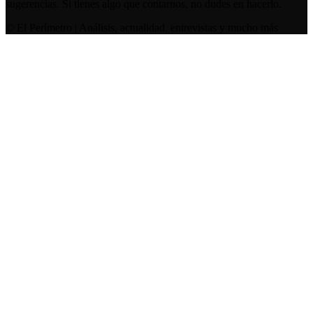
sugerencias. Si tienes algo que contarnos, no dudes en hacerlo.
© El Perímetro | Análisis, actualidad, entrevistas y mucho más