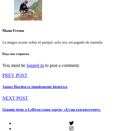
Manu Fresno
La magia ocurre sobre el parqué, solo soy encargado de narrarla.
Deja una respuesta
You must be
logged in
to post a comment.
Navegación
PREV POST
de
James Harden es simplemente histórico
entradas
NEXT POST
Giannis tiene a LeBron como espejo: «Es un extraterrestre»
Twitter
Instagram