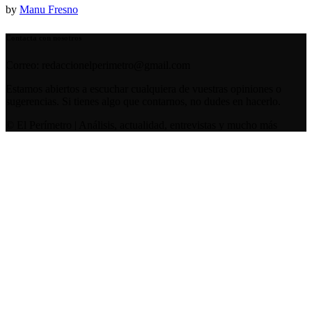
by
Manu Fresno
Contacta con nosotros
Correo: redaccionelperimetro@gmail.com
Estamos abiertos a escuchar cualquiera de vuestras opiniones o
sugerencias. Si tienes algo que contarnos, no dudes en hacerlo.
© El Perímetro | Análisis, actualidad, entrevistas y mucho más