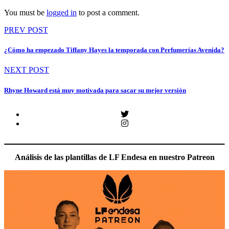
You must be
logged in
to post a comment.
Navegación
PREV POST
de
¿Cómo ha empezado Tiffany Hayes la temporada con Perfumerías Avenida?
entradas
NEXT POST
Rhyne Howard está muy motivada para sacar su mejor versión
Twitter
Instagram
Análisis de las plantillas de LF Endesa en nuestro Patreon