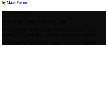
by
Manu Fresno
Contacta con nosotros
Correo: redaccionelperimetro@gmail.com
Estamos abiertos a escuchar cualquiera de vuestras opiniones o
sugerencias. Si tienes algo que contarnos, no dudes en hacerlo.
© El Perímetro | Análisis, actualidad, entrevistas y mucho más