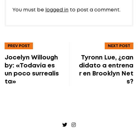
You must be
logged in
to post a comment.
PREV POST
NEXT POST
Jocelyn Willough
Tyronn Lue, ¿can
by: «Todavía es
didato a entrena
un poco surrealis
r en Brooklyn Net
ta»
s?
Twitter
Instagram