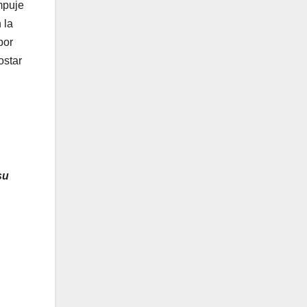
mpuje
 la
por
ostar
su