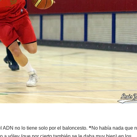
n el ADN no lo tiene solo por el baloncesto. ❝No había nada que 
o a vóley (que por cierto también se le daba muy bien) en los