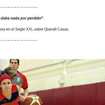
– – – – – – – – – – – – –
daba nada por perdido
❞.
dora en el Segle XXI, sobre Queralt Casas
– – – – – – – – – – – – –