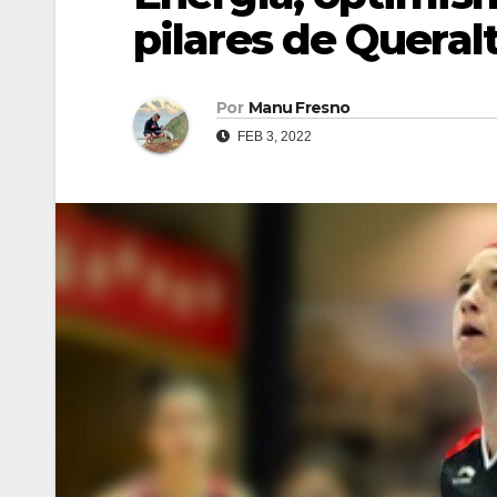
pilares de Queral
Por
Manu Fresno
FEB 3, 2022