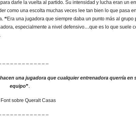
para darle la vuelta al partido. Su intensidad y lucha eran un e
ender como una escolta muchas veces lee tan bien lo que pasa en
liga. ❝Era una jugadora que siempre daba un punto más al grupo 
hadora, especialmente a nivel defensivo…que es lo que suele c
.
– – – – – – – – – – – – –
hacen una jugadora que cualquier entrenadora querría en 
equipo
❞.
a Font sobre Queralt Casas
– – – – – – – – – – – – –