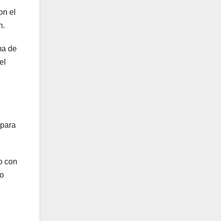
on el
n.
ma de
el
 para
o con
so