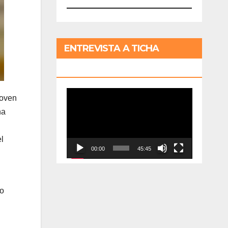
ENTREVISTA A TICHA
PENICHEIRO
Reproductor
joven
de
na
vídeo
l
00:00
45:45
lo