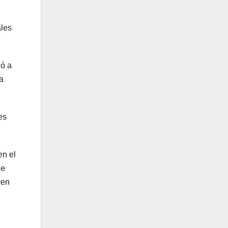
ales
zó a
a
es
en el
de
ven