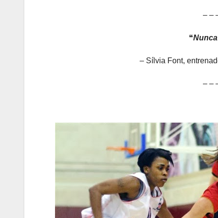
– – 
❝
Nunca 
– Sílvia Font, entrena
– – 