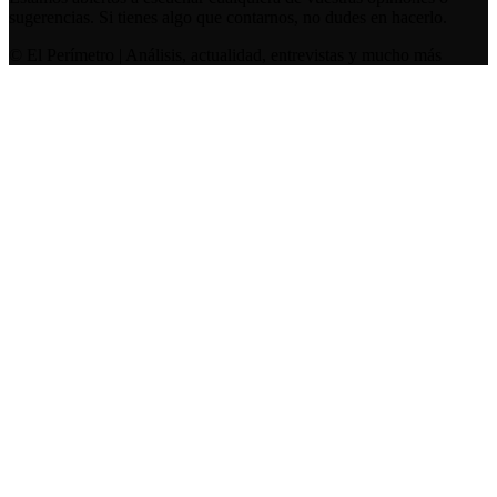
sugerencias. Si tienes algo que contarnos, no dudes en hacerlo.
© El Perímetro | Análisis, actualidad, entrevistas y mucho más