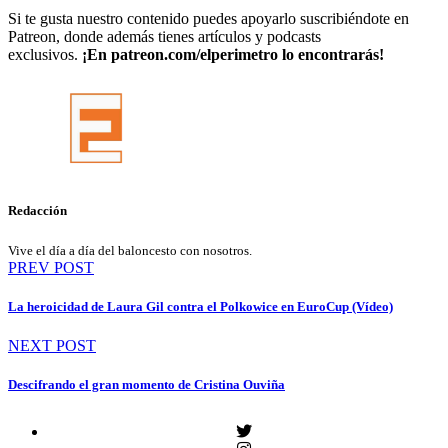
Si te gusta nuestro contenido puedes apoyarlo suscribiéndote en
Patreon, donde además tienes artículos y podcasts
exclusivos.
¡En
patreon.com/elperimetro lo encontrarás
!
Redacción
Vive el día a día del baloncesto con nosotros.
Navegación
PREV POST
de
La heroicidad de Laura Gil contra el Polkowice en EuroCup (Vídeo)
entradas
NEXT POST
Descifrando el gran momento de Cristina Ouviña
Twitter