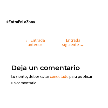
#EntraEnLaZona
←
Entrada
Entrada
Navegación
anterior
siguiente
→
de
entradas
Deja un comentario
Lo siento, debes estar
conectado
para publicar
un comentario.