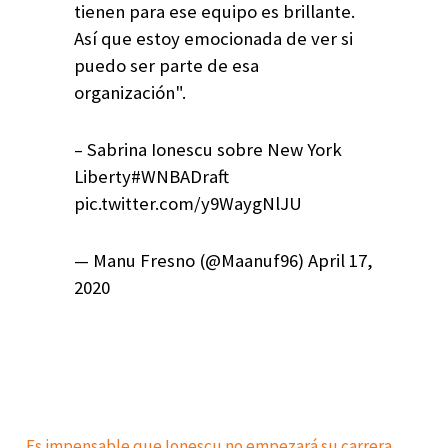
tienen para ese equipo es brillante.
Así que estoy emocionada de ver si
puedo ser parte de esa
organización".
– Sabrina Ionescu sobre New York
Liberty#WNBADraft
pic.twitter.com/y9WaygNlJU
— Manu Fresno (@Maanuf96) April 17,
2020
Es impensable que Ionescu no empezará su carrera