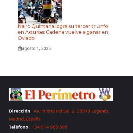
Nairo Quintana logra su tercer triunfo
en Asturias: Cadena vuelve a ganar en
Oviedo
agosto 1, 2026
Dirección
:
Av. Puerta del Sol, 2, 28918 Leganés,
Madrid, España
Teléfono
:
+34 914 966 695