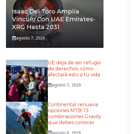
Isaac Del Toro Amplía
Vínculo Con UAE Emirates-
XRG Hasta 2031
agosto 7, 2026
UE deja de ser refugio
de derechos: cómo
afectará esto a tu vida
agosto 7, 2026
Continental renueva
opciones MTB: 13
combinaciones Gravity
que debes conocer
agosto 6, 2026