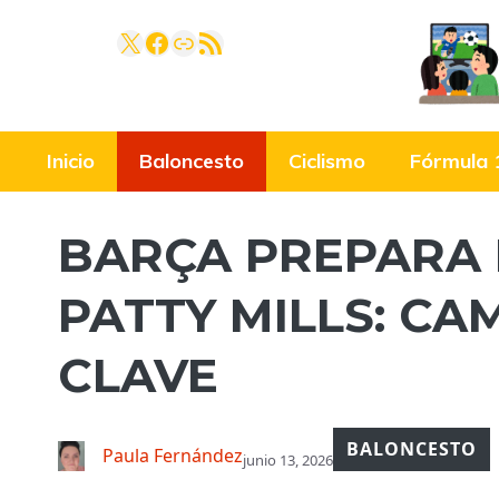
Saltar
X
Facebook
Link
RSS Feed
al
contenido
Inicio
Baloncesto
Ciclismo
Fórmula 
BARÇA PREPARA 
PATTY MILLS: CA
CLAVE
BALONCESTO
Paula Fernández
junio 13, 2026