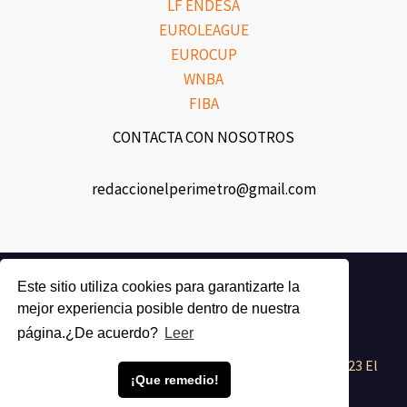
LF ENDESA
EUROLEAGUE
EUROCUP
WNBA
FIBA
CONTACTA CON NOSOTROS
redaccionelperimetro@gmail.com
Twitch
Este sitio utiliza cookies para garantizarte la
Twitter
mejor experiencia posible dentro de nuestra
Instagram
página.¿De acuerdo?
Leer
Aviso Legal y Política de Privacidad
| Copyright © 2023 El
¡Que remedio!
Perímetro