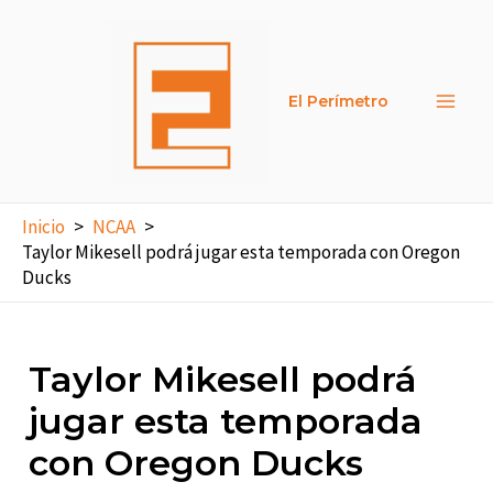
Ir
al
contenido
El Perímetro
Main
Men
Inicio
NCAA
Taylor Mikesell podrá jugar esta temporada con Oregon
Ducks
Taylor Mikesell podrá
jugar esta temporada
con Oregon Ducks