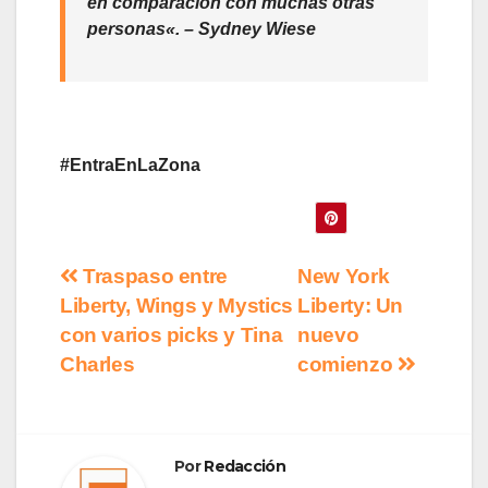
en comparación con muchas otras
personas
«. – Sydney Wiese
#EntraEnLaZona
Navegación
Traspaso entre
New York
Liberty, Wings y Mystics
Liberty: Un
de
con varios picks y Tina
nuevo
entradas
Charles
comienzo
Por
Redacción