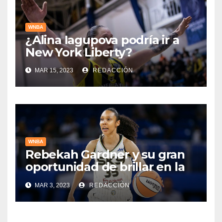
WNBA
¿Alina Iagupova podría ir a
New York Liberty?
MAR 15, 2023
REDACCIÓN
WNBA
Rebekah Gardner y su gran
oportunidad de brillar en la
WNBA
MAR 3, 2023
REDACCIÓN