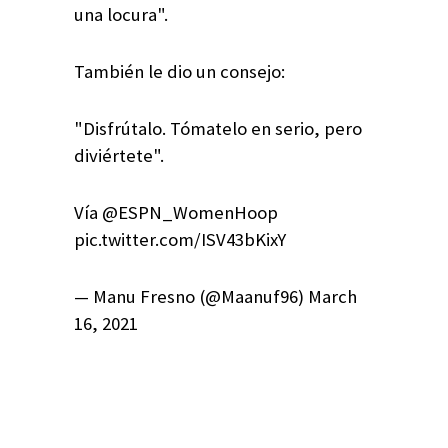
una locura".
También le dio un consejo:
"Disfrútalo. Tómatelo en serio, pero
diviértete".
Vía @ESPN_WomenHoop
pic.twitter.com/ISV43bKixY
— Manu Fresno (@Maanuf96) March
16, 2021