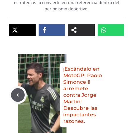
estrategias lo convierte en una referencia dentro del
periodismo deportivo.
¡Escándalo en
MotoGP: Paolo
Simoncelli
arremete
contra Jorge
Martín!
Descubre las
impactantes
razones.