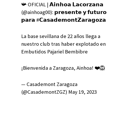
📯 OFICIAL | 𝗔𝗶𝗻𝗵𝗼𝗮 𝗟𝗮𝗰𝗼𝗿𝘇𝗮𝗻𝗮
(@ainhoag00): 𝗽𝗿𝗲𝘀𝗲𝗻𝘁𝗲 𝘆 𝗳𝘂𝘁𝘂𝗿𝗼
𝗽𝗮𝗿𝗮 #𝗖𝗮𝘀𝗮𝗱𝗲𝗺𝗼𝗻𝘁𝗭𝗮𝗿𝗮𝗴𝗼𝘇𝗮
La base sevillana de 22 años llega a
nuestro club tras haber explotado en
Embutidos Pajariel Bembibre
¡Bienvenida a Zaragoza, Ainhoa! ❤️🦁
— Casademont Zaragoza
(@CasademontZGZ) May 19, 2023