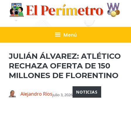
Saltar
al
contenido
Menú
JULIÁN ÁLVAREZ: ATLÉTICO
RECHAZA OFERTA DE 150
MILLONES DE FLORENTINO
NOTICIAS
Alejandro Ríos
julio 3, 2026