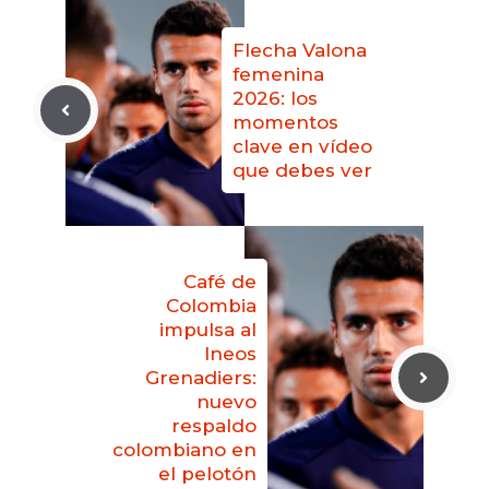
Flecha Valona
femenina
2026: los
momentos
clave en vídeo
que debes ver
Café de
Colombia
impulsa al
Ineos
Grenadiers:
nuevo
respaldo
colombiano en
el pelotón