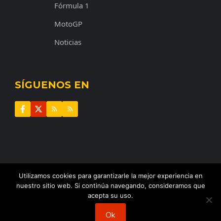
Fórmula 1
MotoGP
Noticias
SÍGUENOS EN
Utilizamos cookies para garantizarle la mejor experiencia en
© 2025 |
El Perímetro
•
Todos los derechos reservados
nuestro sitio web. Si continúa navegando, consideramos que
Inicio
Acerca De Nosotros
Contacto
acepta su uso.
Aviso Legal Y Política De Privacidad
Ok