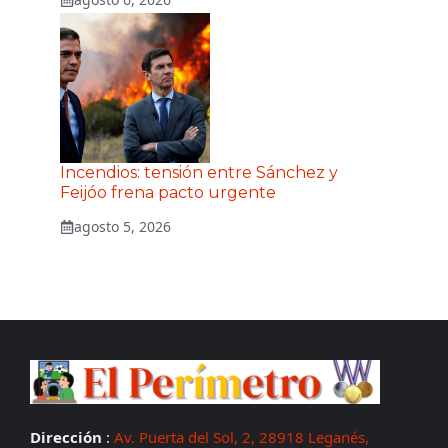
Incendios: tensión entre Sánchez y
Feijóo frena pacto urgente
agosto 5, 2026
Dirección
:
Av. Puerta del Sol, 2, 28918 Leganés,