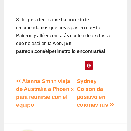
Si te gusta leer sobre baloncesto te
recomendamos que nos sigas en nuestro
Patreon y allí encontrarás contenido exclusivo
que no está en la web.
¡En
patreon.com/elperimetro lo encontrarás!
Navegación
Alanna Smith viaja
Sydney
de Australia a Phoenix
Colson da
de
para reunirse con el
positivo en
entradas
equipo
coronavirus