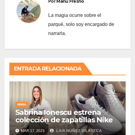
Por
Manu Fresno
La magia ocurre sobre el
parqué, solo soy encargado de
narrarla.
ENTRADA RELACIONADA
WNBA
Sabrina Ionescu estrena
colección de zapatillas Nike
MAR 17, 2023
LAIA NUÑEZ VILASECA