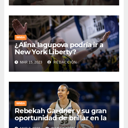
WNBA
¿Alina Iagupova podría ir a
New York Liberty?
MAR 15, 2023
REDACCIÓN
WNBA
Rebekah Gardner y su gran
oportunidad de brillar en la
WNBA