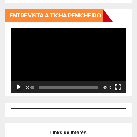
ENTREVISTA A TICHA PENICHEIRO
Reproductor
de
vídeo
00:00
45:45
Links de interés
: