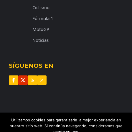
Ciclismo
Fórmula 1
MotoGP
Noticias
SÍGUENOS EN
Utilizamos cookies para garantizarle la mejor experiencia en
© 2025 |
El Perímetro
•
Todos los derechos reservados
nuestro sitio web. Si continúa navegando, consideramos que
acepta su uso.