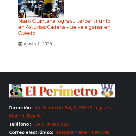
Nairo Quintana logra su tercer triunfo
en Asturias: Cadena vuelve a ganar en
Oviedo
agosto 1, 2026
Dirección
:
Av. Puerta del Sol, 2, 28918 Leganés,
Madrid, España
Teléfono
:
+34 914 966 695
Correo electrónico
:
redaccion@elperimetro.es