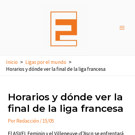
Ir
al
contenido
Main
Men
Inicio
Ligas por el mundo
Horarios y dónde ver la final de la liga francesa
Horarios y dónde ver la
final de la liga francesa
Por
Redacción
/
15/05
El ASVEL Feminin y el Villeneuve-d’Ascq se enfrentará