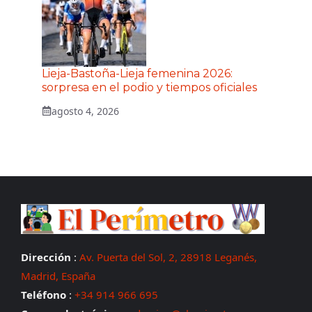
Lieja-Bastoña-Lieja femenina 2026:
sorpresa en el podio y tiempos oficiales
agosto 4, 2026
Dirección
:
Av. Puerta del Sol, 2, 28918 Leganés,
Madrid, España
Teléfono
:
+34 914 966 695