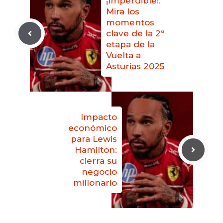
¡Imperdible!:
Mira los
momentos
clave de la 2ª
etapa de la
Vuelta a
Asturias 2025
Impacto
económico
para Lewis
Hamilton:
cierra su
negocio
millonario