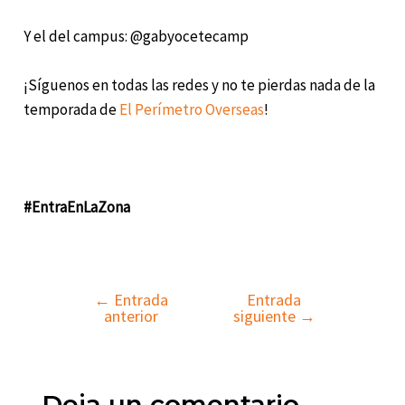
Y el del campus: @gabyocetecamp
¡Síguenos en todas las redes y no te pierdas nada de la
temporada de
El Perímetro Overseas
!
#EntraEnLaZona
←
Entrada
Entrada
Navegación
anterior
siguiente
→
de
entradas
Deja un comentario