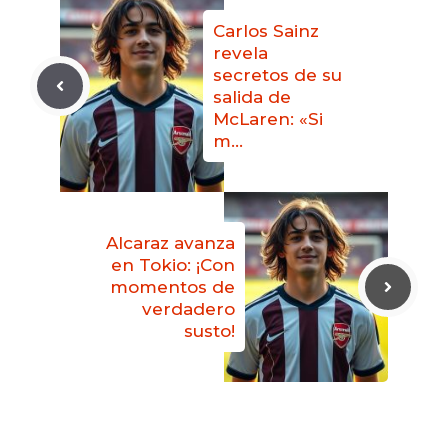
Carlos Sainz
revela
secretos de su
salida de
McLaren: «Si
m…
Alcaraz avanza
en Tokio: ¡Con
momentos de
verdadero
susto!