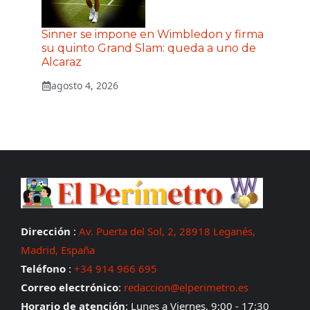
Sinner se impone en Wimbledon y firma
su quinto Grand Slam: queda a uno de
Alcaraz
agosto 4, 2026
Dirección
:
Av. Puerta del Sol, 2, 28918 Leganés,
Madrid, España
Teléfono
:
+34 914 966 695
Correo electrónico
:
redaccion@elperimetro.es
Horario de atención
: Lunes a Viernes, 9:00 - 17:30