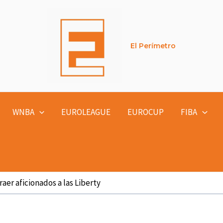
El Perímetro
WNBA
EUROLEAGUE
EUROCUP
FIBA
raer aficionados a las Liberty