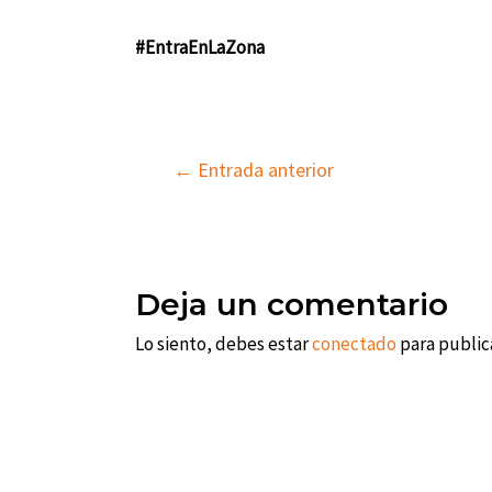
#EntraEnLaZona
Navegación
←
Entrada anterior
de
entradas
Deja un comentario
Lo siento, debes estar
conectado
para public