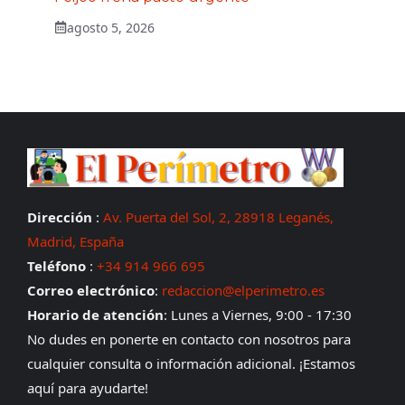
agosto 5, 2026
Dirección
:
Av. Puerta del Sol, 2, 28918 Leganés,
Madrid, España
Teléfono
:
+34 914 966 695
Correo electrónico
:
redaccion@elperimetro.es
Horario de atención
: Lunes a Viernes, 9:00 - 17:30
No dudes en ponerte en contacto con nosotros para
cualquier consulta o información adicional. ¡Estamos
aquí para ayudarte!