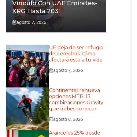
Vínculo Con UAE Emirates-
XRG Hasta 2031
agosto 7, 2026
UE deja de ser refugio
de derechos: cómo
afectará esto a tu vida
agosto 7, 2026
Continental renueva
opciones MTB: 13
combinaciones Gravity
que debes conocer
agosto 6, 2026
Aranceles 25% desde