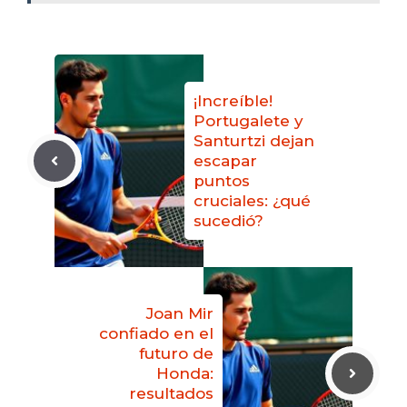
¡Increíble!
Portugalete y
Santurtzi dejan
escapar
puntos
cruciales: ¿qué
sucedió?
Joan Mir
confiado en el
futuro de
Honda:
resultados