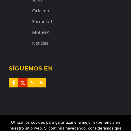
Ciclismo
Fórmula 1
MotoGP
Noticias
SÍGUENOS EN
Utilizamos cookies para garantizarle la mejor experiencia en
© 2025 |
El Perímetro
•
Todos los derechos reservados
nuestro sitio web. Si continúa navegando, consideramos que