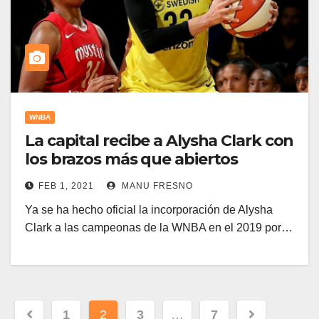
WNBA
La capital recibe a Alysha Clark con
los brazos más que abiertos
FEB 1, 2021
MANU FRESNO
Ya se ha hecho oficial la incorporación de Alysha
Clark a las campeonas de la WNBA en el 2019 por…
Navegación
1
2
3
…
7