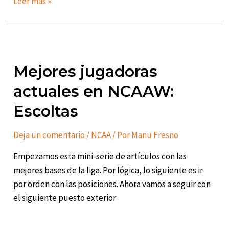
Dana
Leer más »
Evans
lidera
a
Louisville
Mejores jugadoras
Cardinals
a
actuales en NCAAW:
un
Escoltas
registro
de
Deja un comentario
/
NCAA
/ Por
Manu Fresno
8-
0
Empezamos esta mini-serie de artículos con las
haciendo
mejores bases de la liga. Por lógica, lo siguiente es ir
su
por orden con las posiciones. Ahora vamos a seguir con
career
el siguiente puesto exterior
high