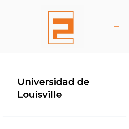
Ir
al
contenido
Main
Men
Universidad de
Louisville