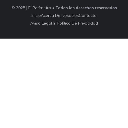
© 2025 |
El Perímetro
•
Todos los derechos reservados
Inicio
Acerca De Nosotros
Contacto
Aviso Legal Y Política De Privacidad