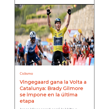
Ciclismo
Vingegaard gana la Volta a
Catalunya: Brady Gilmore
se impone en la última
etapa