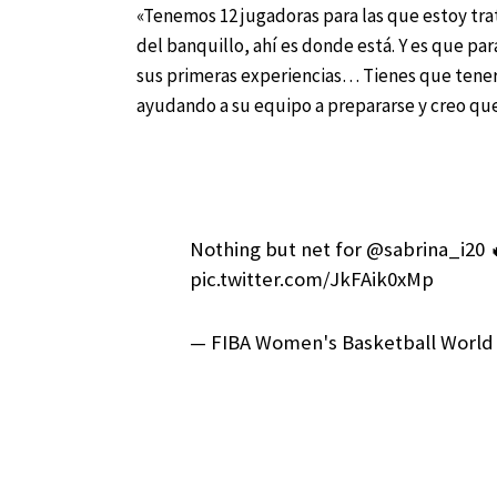
«Tenemos 12 jugadoras para las que estoy tr
del banquillo, ahí es donde está. Y es que par
sus primeras experiencias… Tienes que tener 
ayudando a su equipo a prepararse y creo qu
Nothing but net for @sabrina_i20
pic.twitter.com/JkFAik0xMp
— FIBA Women's Basketball Worl