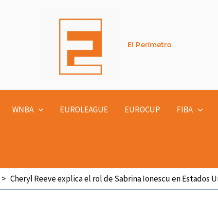
El Perímetro
WNBA
EUROLEAGUE
EUROCUP
FIBA
Cheryl Reeve explica el rol de Sabrina Ionescu en Estados 