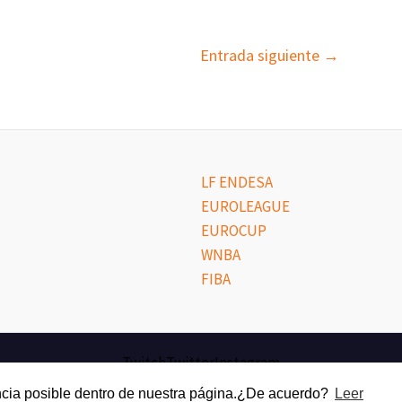
Entrada siguiente
→
LF ENDESA
EUROLEAGUE
EUROCUP
WNBA
FIBA
Twitch
Twitter
Instagram
riencia posible dentro de nuestra página.¿De acuerdo?
Leer
Aviso Legal y Política de Privacidad
| Copyright © 2023 El Perímetr