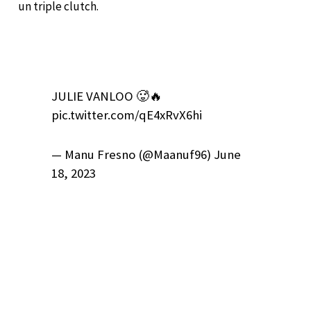
un triple clutch.
JULIE VANLOO 🥵🔥
pic.twitter.com/qE4xRvX6hi
— Manu Fresno (@Maanuf96) June
18, 2023